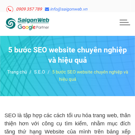
0909 357 789
info@saigonweb.vn
Togg
navig
5 bước SEO website chuyên nghiệp
và hiệu quả
Trang chủ
S.E.O
5 bước SEO website chuyên nghiệp và
hiệu quả
SEO là tập hợp các cách tối ưu hóa trang web, thân
thiện hơn với công cụ tìm kiếm, nhằm mục đích
tăng thứ hạng Website của mình trên bảng xếp