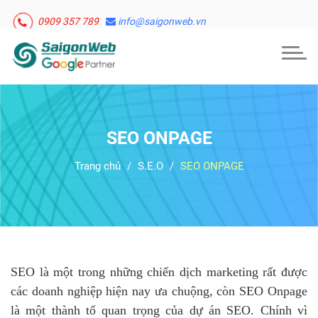
0909 357 789
info@saigonweb.vn
Togg
navig
SEO ONPAGE
Trang chủ
S.E.O
SEO ONPAGE
SEO là một trong những chiến dịch marketing rất được
các doanh nghiệp hiện nay ưa chuộng, còn SEO Onpage
là một thành tố quan trọng của dự án SEO. Chính vì