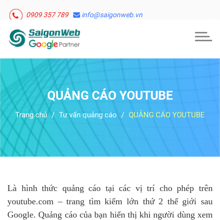
0909 357 789
info@saigonweb.vn
Togg
navig
QUẢNG CÁO YOUTUBE
Trang chủ
Tư vấn quảng cáo
QUẢNG CÁO YOUTUBE
Là hình thức quảng cáo tại các vị trí cho phép trên
youtube.com – trang tìm kiếm lớn thứ 2 thế giới sau
Google. Quảng cáo của bạn hiển thị khi người dùng xem