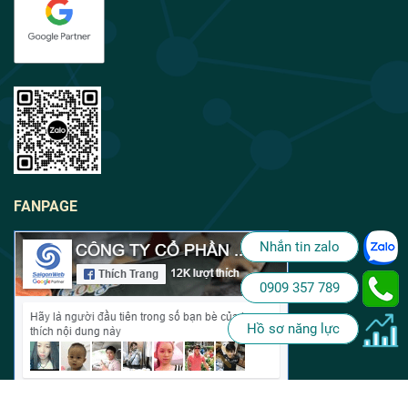
FANPAGE
Nhắn tin zalo
0909 357 789
Hồ sơ năng lực