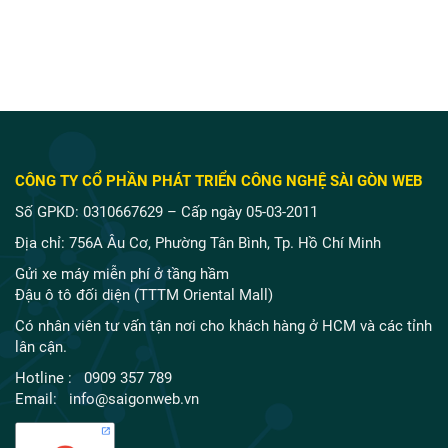
CÔNG TY CỔ PHẦN PHÁT TRIỂN CÔNG NGHỆ SÀI GÒN WEB
Số GPKD: 0310667629 – Cấp ngày 05-03-2011
Địa chỉ: 756A Âu Cơ, Phường Tân Bình, Tp. Hồ Chí Minh
Gửi xe máy miễn phí ở tầng hầm
Đậu ô tô đối diện (TTTM Oriental Mall)
Có nhân viên tư vấn tận nơi cho khách hàng ở HCM và các tỉnh
lân cận.
Hotline : 0909 357 789
Email: info@saigonweb.vn