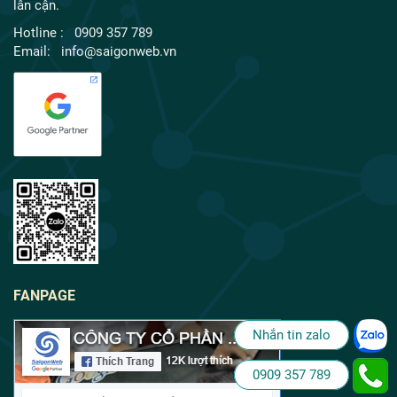
lân cận.
Hotline : 0909 357 789
Email: info@saigonweb.vn
FANPAGE
Nhắn tin zalo
0909 357 789