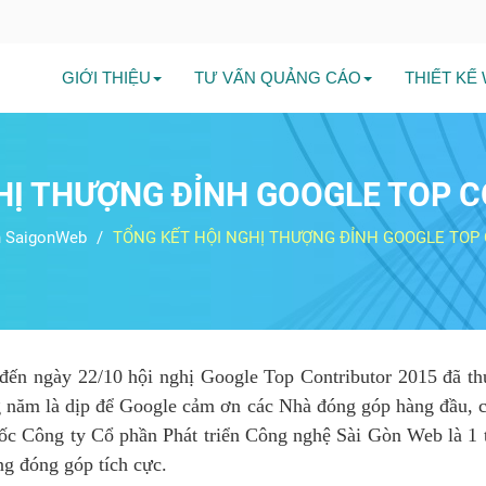
GIỚI THIỆU
TƯ VẤN QUẢNG CÁO
THIẾT KẾ
HỊ THƯỢNG ĐỈNH GOOGLE TOP 
n SaigonWeb
TỔNG KẾT HỘI NGHỊ THƯỢNG ĐỈNH GOOGLE TOP 
0 đến ngày 22/10 hội nghị Google Top Contributor 2015 đã
àng năm là dịp để Google cảm ơn các Nhà đóng góp hàng đầu, 
c Công ty Cổ phần Phát triển Công nghệ Sài Gòn Web là 1 
ng đóng góp tích cực.