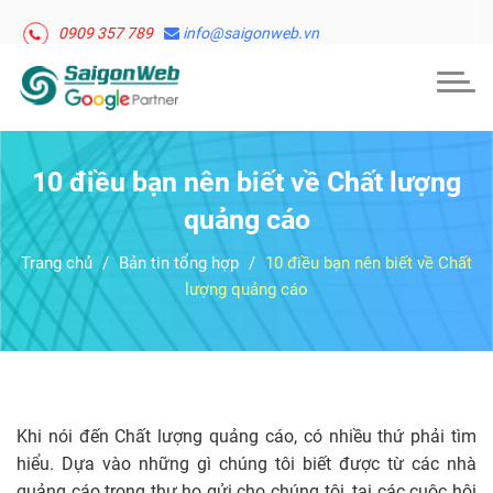
0909 357 789
info@saigonweb.vn
Togg
navig
10 điều bạn nên biết về Chất lượng
quảng cáo
Trang chủ
Bản tin tổng hợp
10 điều bạn nên biết về Chất
lượng quảng cáo
Khi nói đến Chất lượng quảng cáo, có nhiều thứ phải tìm
hiểu. Dựa vào những gì chúng tôi biết được từ các nhà
quảng cáo trong thư họ gửi cho chúng tôi, tại các cuộc hội