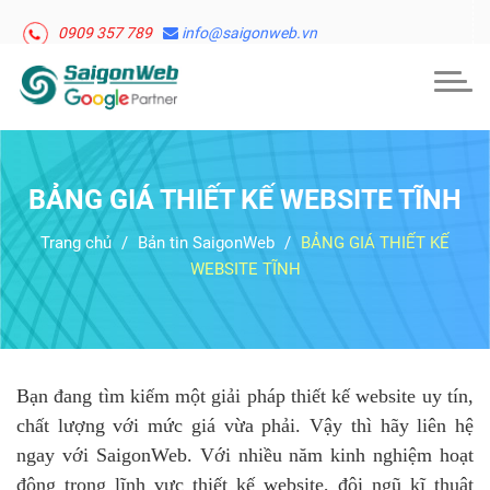
0909 357 789
info@saigonweb.vn
Togg
navig
BẢNG GIÁ THIẾT KẾ WEBSITE TĨNH
Trang chủ
Bản tin SaigonWeb
BẢNG GIÁ THIẾT KẾ
WEBSITE TĨNH
Bạn đang tìm kiếm một giải pháp thiết kế website uy tín,
chất lượng với mức giá vừa phải. Vậy thì hãy liên hệ
ngay với SaigonWeb. Với nhiều năm kinh nghiệm hoạt
động trong lĩnh vực thiết kế website, đội ngũ kĩ thuật