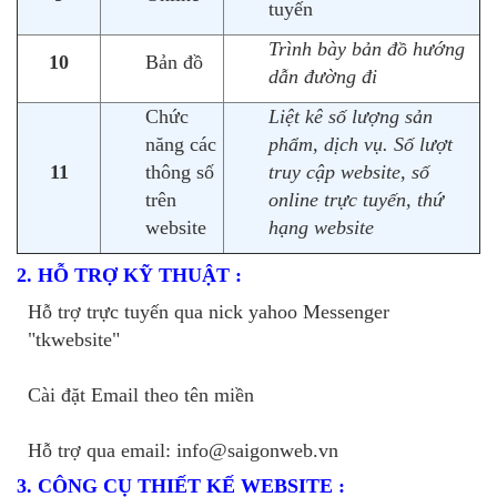
tuyến
Trình bày bản đồ hướng
10
Bản đồ
dẫn đường đi
Chức
Liệt kê số lượng sản
năng các
phẩm, dịch vụ. Số lượt
11
thông số
truy cập website, số
trên
online trực tuyến, thứ
website
hạng website
2. HỖ TRỢ KỸ THUẬT :
Hỗ trợ trực tuyến qua nick yahoo Messenger
"tkwebsite"
Cài đặt Email theo tên miền
Hỗ trợ qua email: info@saigonweb.vn
3. CÔNG CỤ THIẾT KẾ WEBSITE :