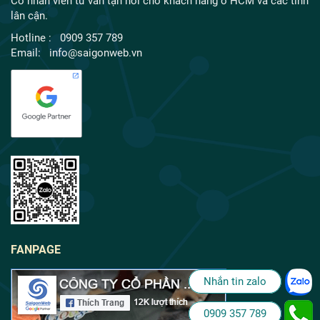
Có nhân viên tư vấn tận nơi cho khách hàng ở HCM và các tỉnh
lân cận.
Hotline : 0909 357 789
Email: info@saigonweb.vn
FANPAGE
Nhắn tin zalo
0909 357 789