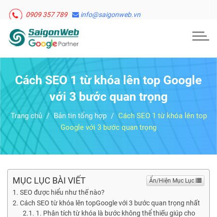
0909 357 789
info@saigonweb.vn
Togg
navig
Cách SEO 1 từ khóa lên top Google
với 3 bước quan trọng
Trang chủ
Bản tin tổng hợp
Cách SEO 1 từ khóa lên top
Google với 3 bước quan trọng
MỤC LỤC BÀI VIẾT
Ẩn/Hiện Mục Lục
SEO được hiểu như thế nào?
Cách SEO từ khóa lên topGoogle với 3 bước quan trọng nhất
1. Phân tích từ khóa là bước không thể thiếu giúp cho