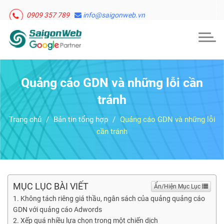
0909 357 789
info@saigonweb.vn
Togg
navig
Quảng cáo GDN và những lỗi cần
tránh
Trang chủ
Bản tin tổng hợp
Quảng cáo GDN và những lỗi
cần tránh
MỤC LỤC BÀI VIẾT
Ẩn/Hiện Mục Lục
Không tách riêng giá thầu, ngân sách của quảng quảng cáo
GDN với quảng cáo Adwords
Xếp quá nhiều lựa chọn trong một chiến dịch