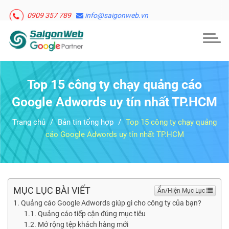
0909 357 789
info@saigonweb.vn
Togg
navig
Top 15 công ty chạy quảng cáo
Google Adwords uy tín nhất TP.HCM
Trang chủ
Bản tin tổng hợp
Top 15 công ty chạy quảng
cáo Google Adwords uy tín nhất TP.HCM
MỤC LỤC BÀI VIẾT
Ẩn/Hiện Mục Lục
Quảng cáo Google Adwords giúp gì cho công ty của bạn?
Quảng cáo tiếp cận đúng mục tiêu
Mở rộng tệp khách hàng mới