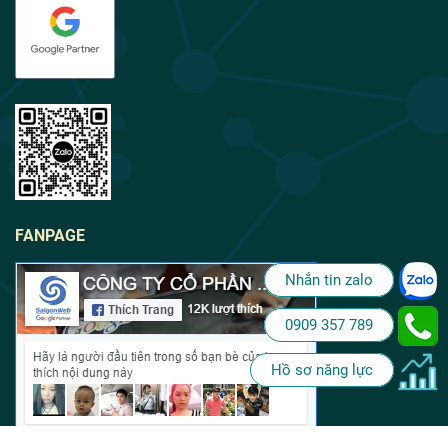
FANPAGE
Nhắn tin zalo
0909 357 789
Hồ sơ năng lực