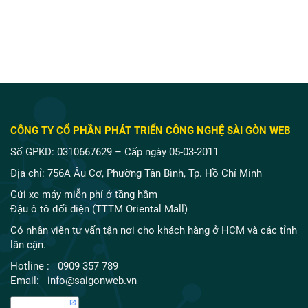
CÔNG TY CỔ PHẦN PHÁT TRIỂN CÔNG NGHỆ SÀI GÒN WEB
Số GPKD: 0310667629 – Cấp ngày 05-03-2011
Địa chỉ: 756A Âu Cơ, Phường Tân Bình, Tp. Hồ Chí Minh
Gửi xe máy miễn phí ở tầng hầm
Đậu ô tô đối diện (TTTM Oriental Mall)
Có nhân viên tư vấn tận nơi cho khách hàng ở HCM và các tỉnh
lân cận.
Hotline : 0909 357 789
Email: info@saigonweb.vn