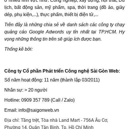
ở nhiều lĩnh vực như: Công nghiệp, xây dựng, nội thất, Du
lịch, bất động sản, mỹ phẩm, spa, thời trang (đồ áo, giày
dép, phụ kiện,...), thực phẩm, thiết bị điện tử,...
Trên đây là những chia sẻ về danh sách các công ty chạy
quảng cáo Google Adwords uy tín nhất tại TP.HCM. Hy
vọng những thông tin trên sẽ giúp ích được bạn.
Thống kê bởi:
Công ty Cổ phần Phát triển Công nghệ Sài Gòn Web:
Số năm hoạt động: 11 năm
(thành lập 03/2011)
Nhân sự: > 20 người
Hotline: 0909 357 789 (Call / Zalo)
Email: info@saigonweb.vn
Địa chỉ: Tầng trệt, Tòa nhà Land Mart - 756A Âu Cơ,
Phường 14​, Quận Tân Bình, Tp. Hồ Chí Minh