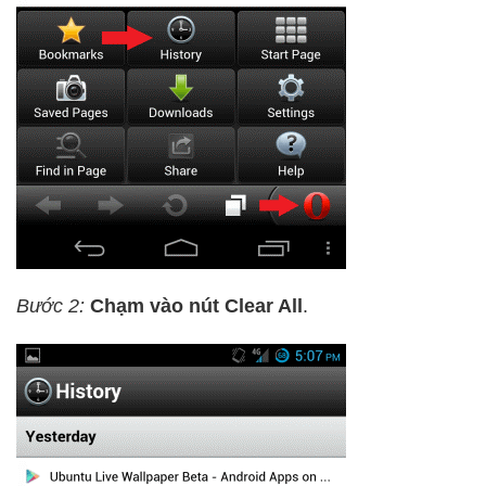
Bước 2:
Chạm vào nút
Clear All
.