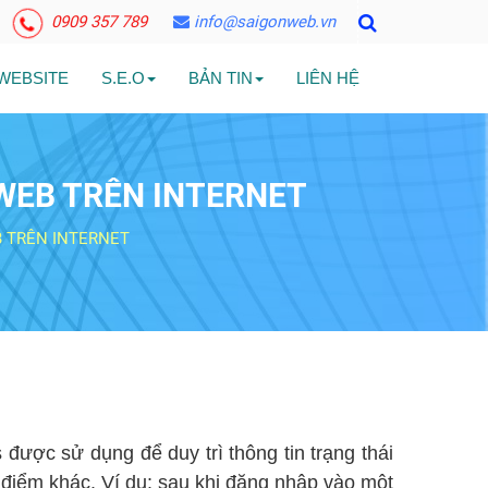
0909 357 789
info@saigonweb.vn
 WEBSITE
S.E.O
BẢN TIN
LIÊN HỆ
WEB TRÊN INTERNET
 TRÊN INTERNET
 được sử dụng để duy trì thông tin trạng thái
i điểm khác. Ví dụ: sau khi đăng nhập vào một