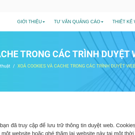
GIỚI THIỆU
TƯ VẤN QUẢNG CÁO
THIẾT KẾ
ACHE TRONG CÁC TRÌNH DUYỆT 
thuật
XOÁ COOKIES VÀ CACHE TRONG CÁC TRÌNH DUYỆT WEB
 bạn đã truy cập để lưu trữ thông tin duyệt web. Cookies
 một website hoặc ghé thăm lại website này tại một thờ