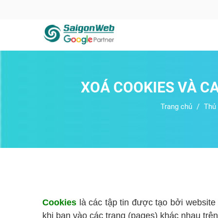
XOÁ COOKIES VÀ C
Trang chủ
Thủ 
Cookies
là các tập tin được tạo bởi website
khi bạn vào các trang (pages) khác nhau trên